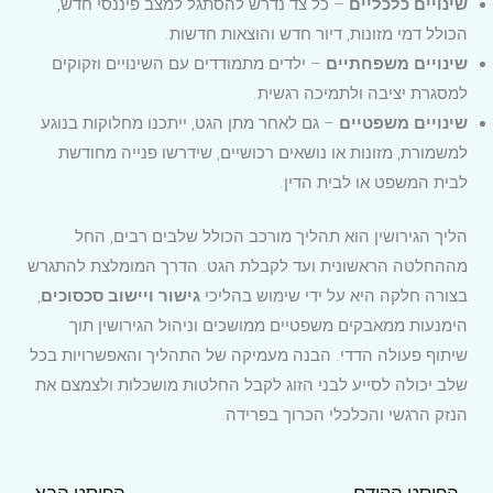
שינויים כלכליים
– כל צד נדרש להסתגל למצב פיננסי חדש,
הכולל דמי מזונות, דיור חדש והוצאות חדשות.
שינויים משפחתיים
– ילדים מתמודדים עם השינויים וזקוקים
למסגרת יציבה ולתמיכה רגשית.
שינויים משפטיים
– גם לאחר מתן הגט, ייתכנו מחלוקות בנוגע
למשמורת, מזונות או נושאים רכושיים, שידרשו פנייה מחודשת
לבית המשפט או לבית הדין.
הליך הגירושין הוא תהליך מורכב הכולל שלבים רבים, החל
מההחלטה הראשונית ועד לקבלת הגט. הדרך המומלצת להתגרש
בצורה חלקה היא על ידי שימוש בהליכי
גישור ויישוב סכסוכים
,
הימנעות ממאבקים משפטיים ממושכים וניהול הגירושין תוך
שיתוף פעולה הדדי. הבנה מעמיקה של התהליך והאפשרויות בכל
שלב יכולה לסייע לבני הזוג לקבל החלטות מושכלות ולצמצם את
הנזק הרגשי והכלכלי הכרוך בפרידה.