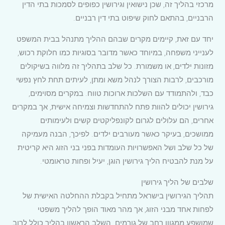
מרכזי בהליך זה, שכן נישואין וגירושין כפופים לסמכות בתי הדין
הרבניים, בהתאם לחוק שיפוט בתי דין רבניים.
יחד עם זאת, קיימים מקרים שבהם ההליך מתנהל בבית המשפט
לענייני משפחה, במיוחד כאשר מדובר בסוגיות כמו חלוקת רכוש,
מזונות ילדים, או משמורת. כל שלב בתהליך זה מלווה בשיקולים
מורכבים, לרבות הצורך לנהל משא ומתן, לעיתים תחת לחץ נפשי
כבד, ולהתמודד עם השלכות ארוכות טווח. במקרים מסוימים,
גירושין יכולים להוות פתח להתחדשות וצמיחה אישית, אך במקרים
אחרים, הם עלולים לגרום לקונפליקטים קשים ולעימותים
ממושכים, בעיקר כאשר מעורבים ילדים. לפיכך, הבנה מעמיקה
של כל שלב ושל האפשרויות העומדות בפני בני הזוג היא קריטית
על מנת להבטיח הליך גירושין הוגן, יעיל ופחות טראומטי.
שלבים של הליך גירושין
תהליך הגירושין בישראל מתחיל בקבלת ההחלטה האישית של
לפחות אחד מבני הזוג, אך מהר מאוד הופך להליך משפטי
שמושפע ממגוון רחב של גורמים. השלב הראשון בהליך כולל לרוב