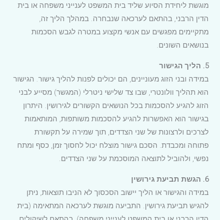
מוגשת ליחידת הסיוע שליד בית המשפט לענייני משפחה או בית
הדין הרבני, בהתאם לערכאה שנבחרה. במהלך הליך זה,
מתקיימים מפגשים עם אנשי מקצוע במטרה לגבש הסכמות
בנושאים השונים.
5. הליך הגישור
במידה ובני הזוג מעוניינים, הם יכולים לפנות להליך גישור. הגישור
הוא תהליך וולונטרי, שבו צד שלישי ניטרלי (המגשר) מסייע לבני
הזוג להגיע להסכמות בכל הנושאים הקשורים לגירושין. היתרון
בגישור הוא האפשרות להגיע להסכמות משותפות, המותאמות
לצרכים ולרצונות של שני הצדדים, תוך שמירה על תקשורת
פתוחה ומכבדת. הסכם גישור מוצלח יכול לחסוך זמן, כסף ומתח
נפשי, ולהוביל לתוצאה המוסכמת על שני הצדדים.
6. הגשת תביעת גירושין
במידה והגישור או הליך יישוב הסכסוך לא הניבו תוצאות, ניתן
להגיש תביעת גירושין. התביעה מוגשת לערכאה המתאימה (בית
הדין הרבני או בית המשפט לענייני משפחה), בהתאם לשיקולים