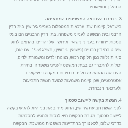
התהליך ותוצאותיו.
3. בחירת הערכאה המשפטית המתאימה
בישראל, קיימות שתי ערכאות המטפלות בענייני גירושין: בית הדין
הרבני ובית המשפט לענייני משפחה. בתי הדין הרבניים הם בעלי
סמכות ייחודית בענייני נישואין וגירושין של יהודים, בהתאם לחוק
שיפוט בתי דין רבניים (נישואין וגירושין), תשי"ג-1953. עם זאת,
סוגיות נלוות כגון חלוקת רכוש, מזונות ילדים ומשמורת ילדים,
יכולות להתברר גם בבית המשפט לענייני משפחה. בחירת
הערכאה המתאימה תלויה בנסיבות המקרה ובשיקולים
אסטרטגיים, שכן קיימת משמעות למועד הגשת התביעות
ולערכאה הנבחרת.
4. הגשת בקשה ליישוב סכסוך
לפני הגשת תביעת גירושין, החוק מחייב את בני הזוג להגיש בקשה
ליישוב סכסוך. מטרת הבקשה היא לנסות ולהגיע להסכמות
בדרכי שלום, ללא צורך בהתדיינות משפטית ממושכת. הבקשה