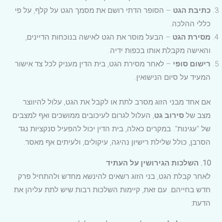
כתיבת הגט
– הסופר הדתי רושם את מסמך הגט על קלף, על פי
כללי ההלכה.
מסירת הגט
– הבעל מוסר את הגט לאישה בנוכחות הדיינים,
והאישה מקבלת אותו בכפות ידיה.
רישום סופי
– לאחר מסירת הגט, בית הדין מעניק לכל צד אישור
המעיד על סיום הנישואין.
אם אחד מבני הזוג מסרב לתת או לקבל את הגט, עלול להיווצר
מצב של
סירוב גט
, העלול לגרום לעיכובים ממושכים ואף למצבים
של "עגינות". במקרים כאלה, בית הדין יכול להפעיל סנקציות נגד
הסרבן, כולל שלילת רישיון נהיגה, עיקולים, ולעיתים אף מאסר.
10. השלכות הגירושין על העתיד
לאחר קבלת הגט, בני הזוג רשאים להינשא מחדש ולהתחיל פרק
חדש בחייהם. עם זאת, קיימות השלכות רבות שיש לתת עליהן את
הדעת: