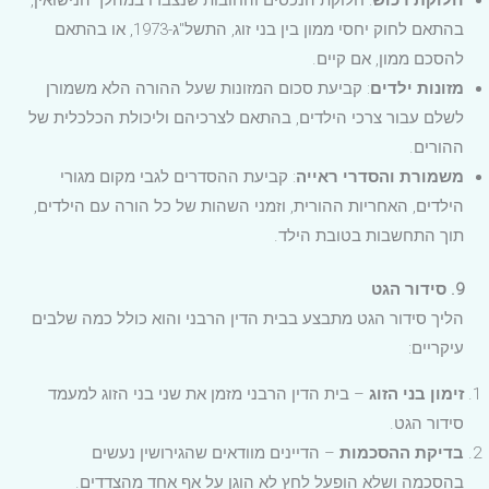
בהתאם לחוק יחסי ממון בין בני זוג, התשל"ג-1973, או בהתאם
להסכם ממון, אם קיים.
מזונות ילדים
: קביעת סכום המזונות שעל ההורה הלא משמורן
לשלם עבור צרכי הילדים, בהתאם לצרכיהם וליכולת הכלכלית של
ההורים.
משמורת והסדרי ראייה
: קביעת ההסדרים לגבי מקום מגורי
הילדים, האחריות ההורית, וזמני השהות של כל הורה עם הילדים,
תוך התחשבות בטובת הילד.
9. סידור הגט
הליך סידור הגט מתבצע בבית הדין הרבני והוא כולל כמה שלבים
עיקריים:
זימון בני הזוג
– בית הדין הרבני מזמן את שני בני הזוג למעמד
סידור הגט.
בדיקת ההסכמות
– הדיינים מוודאים שהגירושין נעשים
בהסכמה ושלא הופעל לחץ לא הוגן על אף אחד מהצדדים.