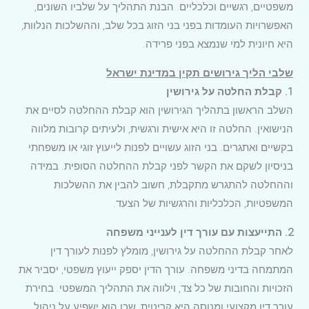
משפטיים, רגשיים וכלכליים. הבנת התהליך על שלביו השונים,
האפשרויות העומדות בפני בני הזוג בכל שלב, וההשלכות הנלוות,
היא חיונית למי שנמצא בפני פרידה.
שלבי הליך גירושים תקין במדינת ישראל
1. קבלת החלטה על גירושין
השלב הראשון בתהליך הגירושין הוא קבלת ההחלטה לסיים את
הנישואין. החלטה זו היא אישית ורגשית, ולעיתים קרובות מלווה
בקשיים ואתגרים. בני הזוג עשויים לפנות לייעוץ זוגי או משפחתי
בניסיון לשקם את הקשר לפני קבלת ההחלטה הסופית. במידה
וההחלטה להתגרש מתקבלת, חשוב להבין את ההשלכות
המשפטיות, הכלכליות והרגשיות של הצעד.
2. התייעצות עם עורך דין לענייני משפחה
לאחר קבלת ההחלטה על גירושין, מומלץ לפנות לעורך דין
המתמחה בדיני משפחה. עורך הדין יספק ייעוץ משפטי, יסביר את
הזכויות והחובות של כל צד, וילווה את התהליך המשפטי. בחירת
עורך דין מקצועי ומנוסה היא קריטית, שכן הוא ישפיע על ניהול