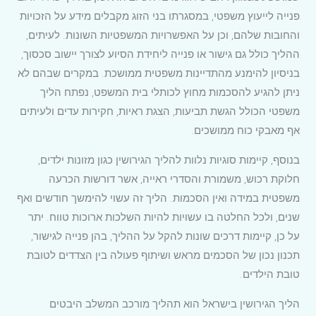
פנייה לייעוץ משפטי, במסגרתו בני הזוג מקבלים מידע על הזכויות
והחובות שלהם, וכן על האפשרויות המשפטיות השונות. לעיתים,
ההליך כולל גם גישור או פנייה ליחידת הסיוע לצורך יישוב סכסוך,
בניסיון להימנע מהתדיינות משפטית ממושכת. במקרים שבהם לא
ניתן להגיע להסכמות מחוץ לכותלי בית המשפט, נפתח הליך
משפטי הכולל הגשת תביעות, הצגת ראיות, חקירות עדים ולעיתים
אף מאבקי כוח ממושכים.
בנוסף, קיימות סוגיות נלוות להליך הגירושין כגון מזונות ילדים,
חלוקת רכוש, משמורת והסדרי ראייה, אשר דורשות הכרעה
משפטית במידה ואין הסכמות. הליך זה עשוי להימשך חודשים ואף
שנים, ולכל החלטה בו עשויות להיות השלכות ארוכות טווח. יתר
על כן, קיימות דרכים שונות להקל על ההליך, בהן פנייה לגישור,
תכנון נכון של הסכמים מראש ושיתוף פעולה בין הצדדים לטובת
טובת הילדים.
הליך הגירושין בישראל הוא תהליך מורכב המשלב היבטים