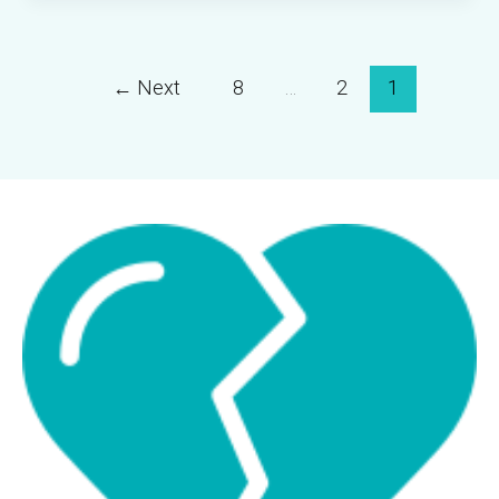
←
Next
8
…
2
1