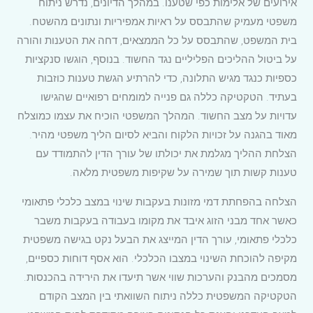
אירועים של אלימות כפי שטענו. במהלך הדיונים, נדרש ניתוח
משפטי מעמיק שהתבסס על ראיות אמפיריות ונתונים מהשטח.
בית המשפט, שהתבסס על כל הממצאים, דחה את הטענות והורה
על ביטול ההליכים הפליליים נגד החשוד. בנוסף, הוגשו סנקציות
כספיות כנגד מגיש התלונה, כדי להרתיע הגשת טענות כוזבות
בעתיד. הטקטיקה כללה גם פנייה למומחים רפואיים שהגישו
עדויות על מצב החשוד. המהלך המשפטי הוכיח את עצמו כמוצלח
מאוד בהגנה על זכויות הלקוח והביא לסיום הליך משפטי מהיר.
הצלחת ההליך מגלמת את יכולתו של עורך הדין להתמודד עם
טענות קשות תוך שמירה על שקיפות משפטית מלאה.
הצלחה בהפחתת דמי מזונות בעקבות שינוי במצב כלכלי פתאומי
כאשר אחד מבני הזוג איבד את מקומו בעבודה בעקבות משבר
כלכלי פתאומי, עורך הדין המייצג את הבעל נקט בגישה משפטית
מקיפה להוכחת השינוי במצבו הכלכלי. הוא אסף דוחות כספיים,
מסמכים מהבנק והערכות שווי אשר תיעדו את הירידה בהכנסות.
הטקטיקה המשפטית כללה ניתוח השוואתי בין המצב הקודם