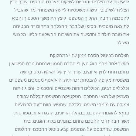
לפגישות עם הילדים והנחיות לשיקום מערכת היחסים. עורך הדין
הצליח לשלב בין גישות משפטיות לייעוץ משפחתי, מה שהוביל
להסכמה רחבה. ההליך המשפטי קיצץ את משך הסכסוך והביא
לתוצאה מיטבית. בסופו של דבר, ההצלחה בתחום זה הבטיחה
את טובת הילדים והדגישה את חשיבות ההשקעה בליווי מקצועי
משולב.
הצלחה בביטול הסכם ממון שנוי במחלוקת
כאשר אחד מבני הזוג טען כי הסכם הממון שנחתם טרם הנישואין
נחתם תחת לחץ ואיומים, עורך הדין של האישה נקט בגישה
משפטית מקיפה להבטחת זכויותיה. הוא אסף מסמכים משפטיים
וכלכליים רבים, הכוללים דוחות פיננסיים והסכמים, והציג ניתוח
מעמיק של תנאי ההסכם. הטקטיקה המשפטית כללה עבודה
צמודה עם מומחי משפט וכלכלה, שהגישו חוות דעת מקצועיות
בנוגע להוגנות ההסכם. במהלך הדיונים, הוצגו ראיות מפורטות
אשר הבהירו כי ההסכם נחתם בתנאים בלתי הוגנים. בית
המשפט, שהתבסס על הנתונים, קבע ביטול ההסכם והחלפתו