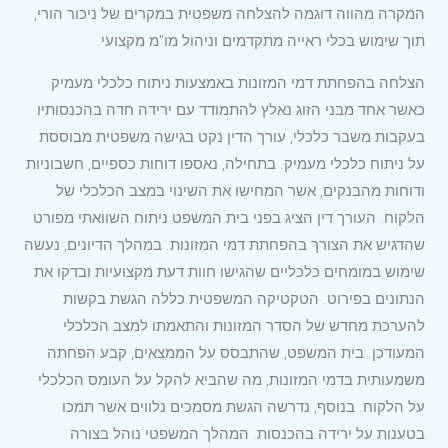
המקרה מהווה דוגמה להצלחה משפטית במקרים של ניכור הורי,
תוך שימוש בכלי ראייה מתקדמים וניהול מו"מ מקצועי.
הצלחה בהפחתת דמי המזונות באמצעות ניתוח כלכלי מעמיק
כאשר אחד מבני הזוג נאלץ להתמודד עם ירידה חדה בהכנסותיו
בעקבות משבר כלכלי, עורך הדין נקט בגישה משפטית מבוססת
על ניתוח כלכלי מעמיק. בתחילה, נאספו דוחות כספיים, חשבוניות
ודוחות מהבנקים, אשר המחישו את השינוי במצב הכלכלי של
הלקוח. העורך דין הציג בפני בית המשפט ניתוח השוואתי מפורט
שהדגיש את הצורך בהפחתת דמי המזונות. במהלך הדיונים, נעשה
שימוש במומחים כלכליים שהגישו חוות דעת מקצועיות ובדקו את
הנתונים בפירוט. הטקטיקה המשפטית כללה הגשת בקשות
להערכת מחדש של הסדר המזונות והתאמתו למצב הכלכלי
המעודכן. בית המשפט, שהתבסס על הממצאים, קבע הפחתה
משמעותית בדמי המזונות, מה שהביא להקל על העומס הכלכלי
על הלקוח. בנוסף, נדרשה הגשת מסמכים נלווים אשר תמכו
בטענות על ירידה בהכנסות. המהלך המשפטי נוהל בצורה