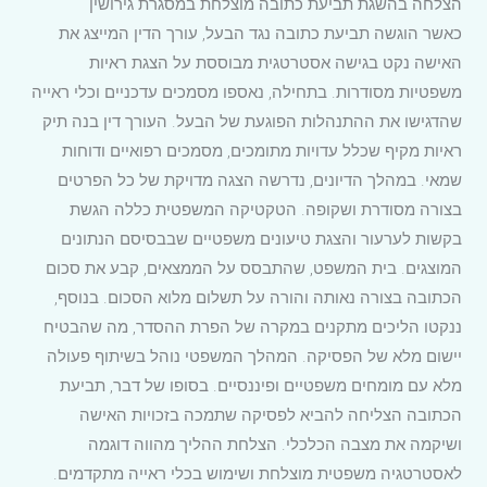
הצלחה בהשגת תביעת כתובה מוצלחת במסגרת גירושין
כאשר הוגשה תביעת כתובה נגד הבעל, עורך הדין המייצג את
האישה נקט בגישה אסטרטגית מבוססת על הצגת ראיות
משפטיות מסודרות. בתחילה, נאספו מסמכים עדכניים וכלי ראייה
שהדגישו את ההתנהלות הפוגעת של הבעל. העורך דין בנה תיק
ראיות מקיף שכלל עדויות מתומכים, מסמכים רפואיים ודוחות
שמאי. במהלך הדיונים, נדרשה הצגה מדויקת של כל הפרטים
בצורה מסודרת ושקופה. הטקטיקה המשפטית כללה הגשת
בקשות לערעור והצגת טיעונים משפטיים שבבסיסם הנתונים
המוצגים. בית המשפט, שהתבסס על הממצאים, קבע את סכום
הכתובה בצורה נאותה והורה על תשלום מלוא הסכום. בנוסף,
ננקטו הליכים מתקנים במקרה של הפרת ההסדר, מה שהבטיח
יישום מלא של הפסיקה. המהלך המשפטי נוהל בשיתוף פעולה
מלא עם מומחים משפטיים ופיננסיים. בסופו של דבר, תביעת
הכתובה הצליחה להביא לפסיקה שתמכה בזכויות האישה
ושיקמה את מצבה הכלכלי. הצלחת ההליך מהווה דוגמה
לאסטרטגיה משפטית מוצלחת ושימוש בכלי ראייה מתקדמים.