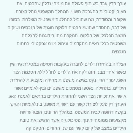
עורך הדין עבד בשיתוף פעולה עם מומחי נדל"ן שהבטיחו את
האובייקטיביות בהערכת השווי. המהלך המשפטי נוהל בצורה
שקופה ומסודרת, מה שהוביל להחלטה משפטית מוצלחת. בסופו
של דבר, ההסדר שהושג הבטיח חלוקה הוגנת של הנכסים ושיקום
המצב הכלכלי של הלקוח. המקרה מהווה דוגמה להצלחה
משפטית בכלי ראייה מתקדמים וניהול מו"מ אפקטיבי בתחום
הנכסים.
הצלחה בהחזרת ילדים לחברה בעקבות חטיפה במסגרת גירושין
כאשר אחד מבני הזוג לקח את הילדים לחו"ל ללא הסכמת הצד
השני, עורך הדין נקט בגישה משפטית מהירה ומקצועית להחזרת
הילדים. בתחילה, נאספו מסמכים משפטיים ובין-לאומיים אשר
אישרו את זכויות הצד השני להחזרת הילדים בהתאם לאמנת האג.
העורך דין פעל ליצירת קשר עם רשויות משפט בינלאומיות והגיש
בקשה דחופה לבית המשפט. במהלך הדיונים, הוצגו עדויות
מקצועיות ממומחי חינוך ופסיכולוגיה אשר הדגישו את טובת
הילדים במצב של קיום קשר עם שני ההורים. הטקטיקה