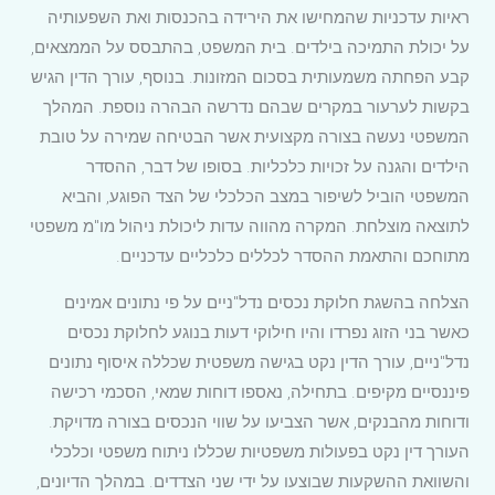
ראיות עדכניות שהמחישו את הירידה בהכנסות ואת השפעותיה
על יכולת התמיכה בילדים. בית המשפט, בהתבסס על הממצאים,
קבע הפחתה משמעותית בסכום המזונות. בנוסף, עורך הדין הגיש
בקשות לערעור במקרים שבהם נדרשה הבהרה נוספת. המהלך
המשפטי נעשה בצורה מקצועית אשר הבטיחה שמירה על טובת
הילדים והגנה על זכויות כלכליות. בסופו של דבר, ההסדר
המשפטי הוביל לשיפור במצב הכלכלי של הצד הפוגע, והביא
לתוצאה מוצלחת. המקרה מהווה עדות ליכולת ניהול מו"מ משפטי
מתוחכם והתאמת ההסדר לכללים כלכליים עדכניים.
הצלחה בהשגת חלוקת נכסים נדל"ניים על פי נתונים אמינים
כאשר בני הזוג נפרדו והיו חילוקי דעות בנוגע לחלוקת נכסים
נדל"ניים, עורך הדין נקט בגישה משפטית שכללה איסוף נתונים
פיננסיים מקיפים. בתחילה, נאספו דוחות שמאי, הסכמי רכישה
ודוחות מהבנקים, אשר הצביעו על שווי הנכסים בצורה מדויקת.
העורך דין נקט בפעולות משפטיות שכללו ניתוח משפטי וכלכלי
והשוואת ההשקעות שבוצעו על ידי שני הצדדים. במהלך הדיונים,