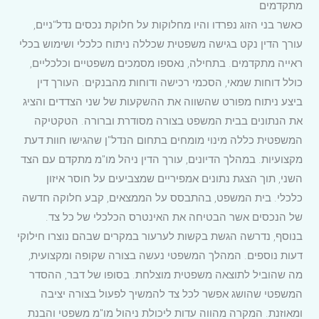
מתקדמים
כאשר בני הזוג נפרדו והיו מחלוקות על חלוקת נכסים נדל"ניים,
עורך הדין נקט בגישה משפטית שכללה ניתוח כלכלי ושימוש בכלי
ראייה מתקדמים. בתחילה, נאספו מסמכים משפטיים וכלכליים,
כולל דוחות שמאי, הסכמי רכישה ודוחות מהבנקים. העורך דין
ביצע ניתוח מפורט שהשווה את ההשקעות של שני הצדדים והציג
את הנתונים בבית המשפט בצורה מסודרת וברורה. הטקטיקה
המשפטית כללה מינוי מומחים בתחום הנדל"ן שהגישו חוות דעת
מקצועיות. במהלך הדיונים, עורך הדין ניהל מו"מ מתקדם עם הצד
השני, תוך הצגת נתונים אמפיריים שמצביעים על חוסר איזון
כלכלי. בית המשפט, בהתבסס על הממצאים, קבע חלוקה חדשה
של הנכסים אשר הבטיחה את האינטרס הכלכלי של כל צד.
בנוסף, נדרשה הגשת בקשות לערעור במקרים שבהם נוצרו חילוקי
דעות נוספים. המהלך המשפטי נעשה בצורה שקופה ומקצועית,
מה שהוביל לתוצאה משפטית מוצלחת. בסופו של דבר, ההסדר
המשפטי שהושג אפשר לכל צד להמשיך לפעול בצורה יציבה
ומאוזנת. המקרה מהווה עדות ליכולת ניהול מו"מ משפטי והבנת