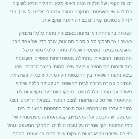
זכויות הקניין של הלקוח הוגנו באופן מלא, וההליך הביא לשיקום
כלכלי אישי ומשפחתי. המקרה מהווה עדות ליכולתו של עורך הדין
לנהל סכסוכים קנייניים בצורה הוגנת ומקצועית.
הצלחה בהפחתת דמי מזונות באמצעות ניתוח כלכלי מעמיק
כאשר נוצר סכסוך סביב סכום המזונות, עורך הדין של אחד מבני
הזוג נקט בגישה משפטית שכללה ניתוח כלכלי מפורט של
ההכנסות וההוצאות. בתחילה, נאספו דוחות כספיים, חשבונות
בנק ודוחות מס המצביעים על שינוי מהותי במצב הכלכלי. הוא
ביצע ניתוח השוואתי בין ההכנסות הקודמות לעדכניות, והגיש את
הנתונים בצורה ברורה לבית המשפט. הטקטיקה כללה שיתוף
פעולה עם מומחי כלכלה אשר סיפקו חוות דעת מקצועיות לגבי
ההתאמה של סכום המזונות למצב הנוכחי. במהלך הדיונים, הוצגו
נתונים עדכניים שהמחישו את הצורך בהפחתת המזונות. בית
המשפט, שהתבסס על הממצאים, קבע הפחתה משמעותית של
דמי המזונות, תוך שמירה על טובת הילדים. המהלך המשפטי נוהל
בצורה שקופה והציג ראיות מוצקות אשר תמכו בטיעונים. בנוסף,