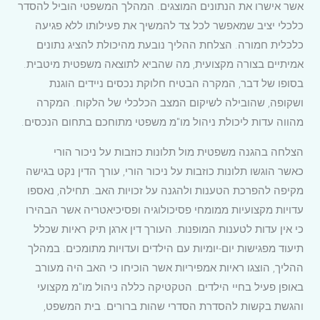
אשר אישרו את הנתונים המוצגים. המהלך המשפטי הוביל להסדר
כלכלי יציב שמאפשר לכל צד להמשיך את פעילותו ללא פגיעה
כלכלית חמורה. הצלחת ההליך נובעת מהיכולת להציג נתונים
אמיתיים בצורה מקצועית, מה שהביא לתוצאה משפטית מיטבית.
בסופו של דבר, המקרה הבטיח חלוקת נכסים ניידים הוגנת
ושקופה, שהובילה לשיקום המצב הכלכלי של הלקוח. המקרה
מהווה עדות ליכולת ניהול מו"מ משפטי מתוחכם בתחום הנכסים.
הצלחה בהגנה משפטית מול תלונות כוזבות על ניכור הורי
כאשר הוגשו תלונות כוזבות על ניכור הורי, עורך הדין נקט בגישה
מקיפה להפרכת הטענות ולהגנה על זכויות האב. תחילה, נאספו
עדויות מקצועיות ממומחי פסיכולוגיה ופסיכיאטריה אשר הבהירו
כי אין עדות לטענות המופנות. העורך דין ארגן תיק ראיות שכלל
תיעוד מפגישות יום-יומיות עם הילדים ועדויות מתומכים. במהלך
ההליך, הוצגו ראיות אמפיריות אשר הוכיחו כי האב היה מעורב
באופן פעיל בחיי הילדים. הטקטיקה כללה ניהול מו"מ מקצועי
והגשת בקשות להסדרת הסדרי שהות ברורים. בית המשפט,