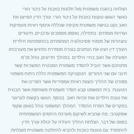
הצלחה בהגנה משפטית מול תלונות כוזבות על ניכור הורי
כאשר הוגשו טענות כוזבות על ניכור הורי, עורך הדין המייצג את
האב נקט בגישה משפטית מקיפה שכללה איסוף ראיות מעמיקות
ועדויות מומחים. בתחילה, נאספו מסמכים עדכניים, תיעודים
והצהרות של מומחי פסיכולוגיה המתמחים בהתפתחות הילדית.
העורך דין הציג את הנתונים בצורה מסודרת והדגיש את מעורבותו
הפעילה של האב בחיי הילדים. במהלך הדיונים, נוהל מו"מ
מתוחכם אשר הוביל להסדר משמורת המבטיח המשכיות קשר
חיובי עם שני ההורים. הטקטיקה המשפטית כללה ניתוח משפטי
מפורט של ההליך והצגת ראיות אמפיריות אשר הפריכו את
הטענות. בית המשפט קבע הסדר משמורת משותפת אשר הבטיח
את טובת הילדים ואת זכויות האב. בנוסף, הוגשו בקשות לערעור
במקרים של הפרת ההסדר. המהלך המשפטי נוהל באופן שקוף
ואפקטיבי, מה שהביא לשיקום מערכת היחסים המשפחתית.
בסופו של דבר, הצלחת ההליך העידה על יכולת עורך הדין
להתמודד עם טענות כוזבות ולהביא להחלטה משפטית מוצלחת.