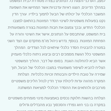
למצב העדכני והצגת כל הנתונים בצורה מסודרת לבית המשפט.
במהלך הדיונים, הוצגו ראיות עדכניות אשר המחישו את השפעת
המשבר הכלכלי על יכולתו של הבעל לתמוך בילדיו. עורך הדין
נקט בפעולות משפטיות לשינוי הסדר המזונות בהתאם למצבו
הכלכלי החדש, ובכך צמצם את חבות המזונות בצורה משמעותית.
בית המשפט, שהתבסס על הנתונים, אישר את השינוי והורה על
הפחתת המזונות. בנוסף, נדרש ניהול מו"מ מתקדם עם הצד השני
במטרה להבטיח הסדר כלכלי שיתאים לכל הצדדים. המהלך
המשפטי כלל הגשת מסמכים רבים וביצוע ניתוח כלכלי מעמיק
אשר הביא להחלטה הוגנת. בסופו של דבר, ההליך המשפטי
הצליח להביא לשיפור משמעותי במצבו הכלכלי של הבעל, תוך
שמירה על טובת הילדים והבטחת זכויות כלכליות. הצלחת
המקרה מהווה עדות ליכולת עורך הדין לנהל הליכים משפטיים
מורכבים ולהתאים את ההסדר הכלכלי למציאות המשתנה.
הצלחה בהשגת חלוקת נכסים באמצעות מינוי מומחים משפטיים
במקרה בו בני הזוג נפרדו והסכסוך נבע מהבדלים גדולים