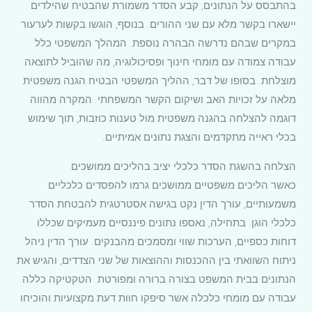
בהתבסס על הנתונים, קבע הסדר משמורת שהבטיח שהילדים
יישארו בקשר מלא עם שני ההורים. בנוסף, הוגשו בקשות לערעור
במקרים שבהם נדרשה הבהרה נוספת. המהלך המשפטי כלל
עבודה צמודה עם מומחי חינוך ופסיכולוגיה, מה שהוביל לתוצאה
מוצלחת. בסופו של דבר, ההליך המשפטי הבטיח הגנה משפטית
מלאה על זכויות האב ושיקום הקשר המשפחתי. המקרה מהווה
דוגמה להצלחה בהגנה משפטית מול טענות כוזבות, תוך שימוש
בכלי ראייה מתקדמים והצגת נתונים אמיתיים.
הצלחה בהשגת הסדר כלכלי יציב בהליכים ממושכים
כאשר הליכים משפטיים ממושכים גרמו להפסדים כלכליים
משמעותיים, עורך הדין נקט בגישה אסטרטגית להבטחת הסדר
כלכלי הוגן. בתחילה, נאספו נתונים פיננסיים מעמיקים שכללו
דוחות כספיים, הערכות שווי ומסמכים מהבנקים. עורך הדין ניהל
ניתוח השוואתי בין ההכנסות וההוצאות של שני הצדדים, והגיש את
הנתונים בבית המשפט בצורה ברורה ומפורטת. הטקטיקה כללה
עבודה עם מומחי כלכלה אשר סיפקו חוות דעת מקצועיות והוכיחו