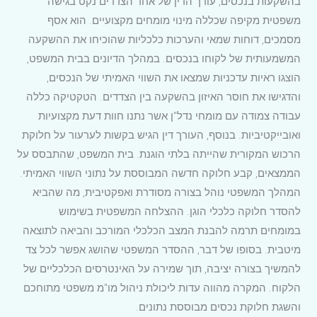
בהשקעות בנכסים, עורך הדין של אחד הצדדים נקט בגישה
משפטית מקיפה שכללה מינוי מומחים מקצועיים. הוא אסף
מסמכים, דוחות שמאי והערכות כלכליות שהוכיחו את ההשקעה
המשמעותית של לקוחו בנכסים. במהלך הדיונים בבית המשפט,
הוצגו ראיות עדכניות שמצאו את השווי האמיתי של הנכסים,
והדגישו את חוסר האיזון בהשקעה בין הצדדים. הטקטיקה כללה
עבודה צמודה עם מומחי נדל"ן אשר נתנו חוות דעת מקצועיות
ואובייקטיביות. בנוסף, העורך דין הגיש בקשות לערעור על חלוקת
הרכוש המקורית שהייתה בלתי הוגנת. בית המשפט, שהתבסס על
הממצאים, קבע חלוקה חדשה המבוססת על נתוני השווי האמיתי.
המהלך המשפטי נוהל בצורה מסודרת ואפקטיבית, מה שהביא
להסדר חלוקה כלכלי הוגן. ההצלחה המשפטית בשימוש
במומחים תרמה להבנת המצב הכלכלי המורכב והביאה לתוצאה
מיטבית. בסופו של דבר, ההסדר המשפטי שהושג אפשר לכל צד
להמשיך בצורה יציבה, תוך שמירה על האינטרסים הכלכליים של
הלקוח. המקרה מהווה עדות ליכולת ניהול מו"מ משפטי מתוחכם
והשגת חלוקת נכסים מבוססת נתונים.