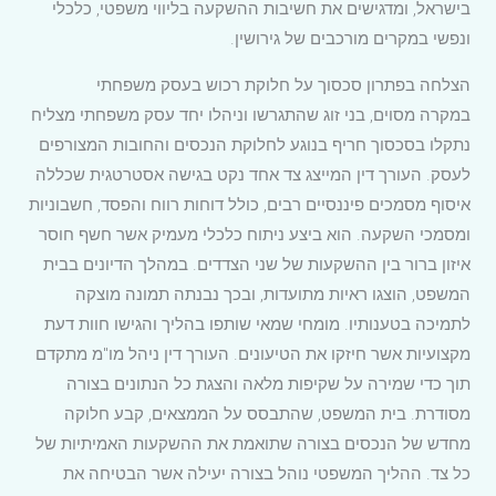
בישראל, ומדגישים את חשיבות ההשקעה בליווי משפטי, כלכלי
ונפשי במקרים מורכבים של גירושין.
הצלחה בפתרון סכסוך על חלוקת רכוש בעסק משפחתי
במקרה מסוים, בני זוג שהתגרשו וניהלו יחד עסק משפחתי מצליח
נתקלו בסכסוך חריף בנוגע לחלוקת הנכסים והחובות המצורפים
לעסק. העורך דין המייצג צד אחד נקט בגישה אסטרטגית שכללה
איסוף מסמכים פיננסיים רבים, כולל דוחות רווח והפסד, חשבוניות
ומסמכי השקעה. הוא ביצע ניתוח כלכלי מעמיק אשר חשף חוסר
איזון ברור בין ההשקעות של שני הצדדים. במהלך הדיונים בבית
המשפט, הוצגו ראיות מתועדות, ובכך נבנתה תמונה מוצקה
לתמיכה בטענותיו. מומחי שמאי שותפו בהליך והגישו חוות דעת
מקצועיות אשר חיזקו את הטיעונים. העורך דין ניהל מו"מ מתקדם
תוך כדי שמירה על שקיפות מלאה והצגת כל הנתונים בצורה
מסודרת. בית המשפט, שהתבסס על הממצאים, קבע חלוקה
מחדש של הנכסים בצורה שתואמת את ההשקעות האמיתיות של
כל צד. ההליך המשפטי נוהל בצורה יעילה אשר הבטיחה את