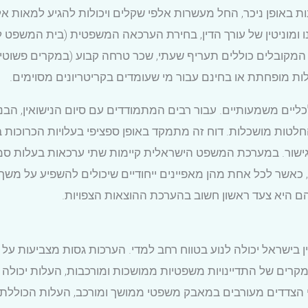
ות באופן ניכר, החל מעשרות אלפי שקלים ויכולות להגיע למאות 
ונו ומוניטין של עורך הדין, בחירת הערכאה המשפטית (בית המשפט ל
ות מופחתת או בחינם עבור מי שעומדים בקריטריונים מסוימים.
כלכליים משמעותיים. עבור רבים המתמודדים עם סיום הנישואין, ה
חלטות מושכלות. דוח זה מתמקד באופן ספציפי בעלויות הכרוכות 
שור. במערכת המשפט הישראלית קיימות שתי ערכאות בעלות סמכות לד
 כאשר לכל אחת מהן מאפיינים ייחודיים שיכולים להשפיע על משך 
יהם היא צעד ראשון חשוב בהערכת ההוצאות הצפויות.
ין בישראל יכולה לנוע בטווח רחב למדי. הערכות גסות מצביעות על
מקרים של התדיינויות משפטיות ממושכות ומורכבות, העלות יכולה
ני הצדדים מעורבים במאבק משפטי ממושך ומורכב, העלות הכוללת 