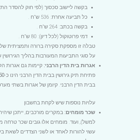
בקשה ליישוב סכסוך (לפי חוק להסדר התדיינויו
כל תביעה אחרת: 536 ש"ח .
בקשה בכתב: 264 ש"ח .
דמי פרוטוקול (לכל דיון): 80 ש"ח .
טבלה זו מספקת סקירה ברורה ותמציתית של
על סוגי התביעות המעורבות בהליך הגירושין 
אגרות בית הדין הרבני:
קיימות גם אגרות הקש
פתיחת תיק גירושין בבית הדין הרבני הינו כ-
250 
בבית הדין הרבני. קיומן של אגרות בשתי מ
עלויות נוספות שיש לקחת בחשבון
שכר מומחים:
במקרים מורכבים, ייתכן שיהיה
למשל), ועוד. מומחים אלו גובים שכר טרחה 
עשוי להורות לאחד או לשני הצדדים לשאת בעל