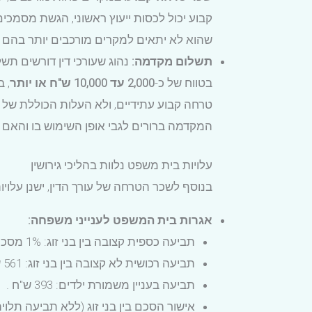
קבוע יכול לכסות ייעוץ ראשוני, הגשת מסמכים
שהוא לא יתאים למקרים מורכבים יותר בהם
תשלום מקדמה:
נהוג שעורכי דין דורשים ת
בטווח של כ-
2,000 עד 10,000 ש"ח או יותר
, 
טרחה קבוע עתידיים, ולא העלות הכוללת של הי
המקדמה ברורים לגבי אופן השימוש בו והאם 
עלויות בית משפט נלוות בהליכי גירושין
בנוסף לשכר הטרחה של עורך הדין, ישנן עלו
אגרות בית המשפט לענייני משפחה:
תביעה כספית קצובה בין בני זוג: 1% מסכום התביעה (מינימום 337 ש"ח) .
תביעה רכושית לא קצובה בין בני זוג: 561 ש"ח .
תביעה בעניין משמורת ילדים: 393 ש"ח .
אישור הסכם בין בני זוג (ללא תביעה תלויה ועומדת