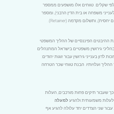
אלפי שקלים. טווחים אלו מושפעים ממספר
ענייני משפחה או בית הדין הרבני), ומספר
הדיונים המשפטיים הנדרשים. מבני התשלום המקובלים כוללים תעריף שעתי, שכר טרחה קבוע (במקרים פשוטים יחסית), ותשלום מקדמה (Retainer).
בנת ההיבטים הפיננסיים של ההליך המשפטי
בהליכי גירושין משפטיים בישראל המתנהלים
ון בענייני גירושין עבור זוגות יהודים:
ההליך ועלויותיו. הבנת טווחי שכר הטרחה
 כך שעבור תיקים פחות מורכבים, העלות
 לעלות משמעותית ולהגיע
למעלה
עבור שני הצדדים יחד עלולה להגיע אף