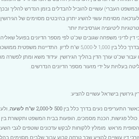
ובמשפט העברי) עשויים להוביל להבדלים בזמן הנדרש להליך ובכך
רכאה מסוימת עשוי להשיג יתרון בהיבטים מסוימים של הגירושין,
רטגיות ליטיגציה אגרסיביות יותר.
 דין לדיני משפחה שגובים שכ"ט לפי מספר הדיונים בפועל שאליהם
בתשלום נוסף לעורך הדין במודל זה, אשר נע בדרך כלל בין 1,000 ל-5,000 
ור שכ"ט עורך הדין בהליך הגירושין. עידוד משא ומתן לפשרה מ
יטה בעלויות על ידי מזעור מספר הדיונים הנדרשים.
 גירושין בישראל עשויים להציע:
כאשר התעריפים נעים בדרך כלל בין
500 ל-2,000 ש"ח לשעה
, ול
 כולל פגישות, הכנת מסמכים, הופעות בבית המשפט ותקשורת בין 
סופית מראש. מומלץ ללקוחות לבקש עדכונים שוטפים לגבי השעו
כי דין עשויים להציע שכר טרחה קבוע עבור שלבים מסוימים בהליך