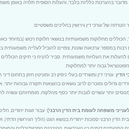
י מדובר בהערכות כלליות בלבד, והעלות הסופית תלויה באופן מש
הטרחה של עורכי דין גירושין בהליכים משפטיים:
ד, הכוללים מחלוקות משמעותיות בנושאי חלוקת רכוש (במיוחד כאש
יות רבות במספר ערכאות שונות, צפויים להוביל לעלייה משמעותית 
ם להעלות את העלויות משמעותית. סביר להניח כי תיקים הכוללים ילד
הפוטנציאל גבוה יותר למחלוקות.
 הדין:
עורכי דין ומשרדים בעלי ניסיון רב ומוניטין חזק בתחום די
משרדים גדולים ומוכרים לרוב נושאים בהוצאות תקורה גבוהות יותר
מנוסים יותר עשויים לגבות יותר כסף מהלקוח, מומחיותם עשויה להו
ייני משפחה לעומת בית הדין הרבני):
עבור זוגות יהודים, הלי
בית הדין הרבני סמכות ייחודית בנושא הגט (הליך הגירושין הדתי)
אים המהותיים דומים בין הערכאות, ההיבטים הפרוצדורליים והמומח