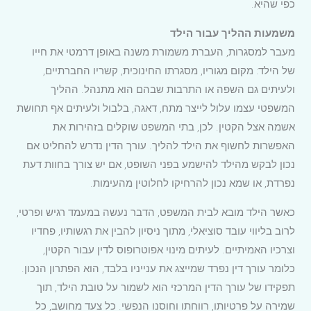
כפי שהיא.
משמעות ההליך עבור הילד
מעבר למסגרות, העברת משמורת משנה באופן דרמטי את חייו
של הילד: מקום מגוריו, מסגרתו החינוכית, קשריו החברתיים,
ולעיתים גם השפה או התרבות שבהם הוא מתנהל. ההליך
המשפטי עצמו עלול לייצר מתח, דאגה, בלבול ולעיתים אף תחושת
אשמה אצל הקטין. לכן, בתי המשפט שוקלים בזהירות את
האפשרות לחשוף את הילד להליך. עורך הדין נדרש להחליט אם
נכון לבקש מהילד להישמע בפני השופט, אם יש צורך בחוות דעת
נפרדת, או שמא נכון להרחיקו לחלוטין מהעימות.
כאשר הילד מובא לבית המשפט, הדבר נעשה במעמד רגיש ופרטי,
לרוב בליווי עובד סוציאלי, מתוך ניסיון להבין את רגשותיו, פחדיו
וצרכיו האמיתיים. לעיתים מינוי אפוטרופוס לדין עבור הקטין,
כלומר עורך דין נפרד שמייצג את ענייניו בלבד, הוא הפתרון הנכון.
תפקידו של עורך הדין המרכזי הוא לשמור על טובת הילד, תוך
שמירה על פרטיותו, רווחתו וחוסנו הנפשי. כל צעד מחושב, כל