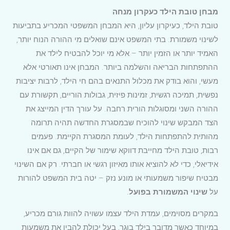
מבחן טובת הילד כעקרון מנחה
טובת הילד, כעיקרון עליון, היא המבחן המשפטי המכריע בתביעות
לשינוי משמורת. בתי המשפט אינם שואלים מי ההורה הנוח יותר,
האמיד יותר או הזמין יותר – אלא מי יוכל להבטיח לילד את
ההתפתחות הבריאה והשלמה ביותר. המבחן אינו תאורטי אלא
מעשי, והוא בודק את מכלול התנאים בהם חי הילד, לרבות יציבות
נפשית, תמיכה רגשית, זמינות פיזית, גבולות הוריים, תקשורת עם
ההורה השני ומסוגלות הורית רחבה. על עורך הדין המייצג את
הצד המבקש שינוי להוכיח שבמסגרת החדשה תהיה תרומה
מהותית להתפתחות הילד, לעומת המסגרת הקיימת. פעמים
רבות, טובת הילד מחייבת דווקא שימור של הקיים, גם אם אינו
אידיאלי, כדי לא להוציא אותו מאיזון רגשי או חברתי. רק אם השינוי
מבטיח שיפור משמעותי או מונע נזק – יטה בית המשפט להורות
על
שינוי המשמורת בפועל
.
במקרים מסוימים, עמדת הילד עצמו עשויה להוות גורם מכריע,
במיוחד כאשר מדובר בילד בוגר, בעל יכולת להבין את משמעות