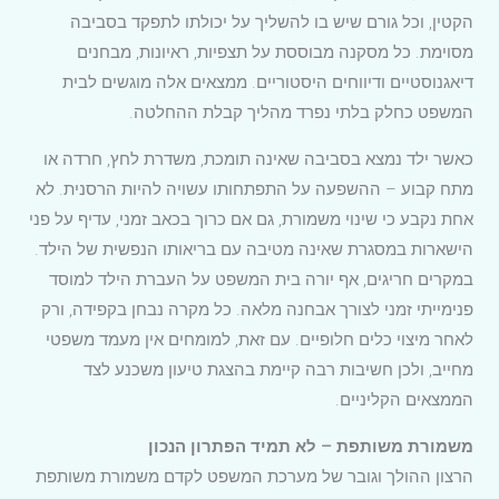
הקטין, וכל גורם שיש בו להשליך על יכולתו לתפקד בסביבה
מסוימת. כל מסקנה מבוססת על תצפיות, ראיונות, מבחנים
דיאגנוסטיים ודיווחים היסטוריים. ממצאים אלה מוגשים לבית
המשפט כחלק בלתי נפרד מהליך קבלת ההחלטה.
כאשר ילד נמצא בסביבה שאינה תומכת, משדרת לחץ, חרדה או
מתח קבוע – ההשפעה על התפתחותו עשויה להיות הרסנית. לא
אחת נקבע כי שינוי משמורת, גם אם כרוך בכאב זמני, עדיף על פני
הישארות במסגרת שאינה מטיבה עם בריאותו הנפשית של הילד.
במקרים חריגים, אף יורה בית המשפט על העברת הילד למוסד
פנימייתי זמני לצורך אבחנה מלאה. כל מקרה נבחן בקפידה, ורק
לאחר מיצוי כלים חלופיים. עם זאת, למומחים אין מעמד משפטי
מחייב, ולכן חשיבות רבה קיימת בהצגת טיעון משכנע לצד
הממצאים הקליניים.
משמורת משותפת – לא תמיד הפתרון הנכון
הרצון ההולך וגובר של מערכת המשפט לקדם משמורת משותפת