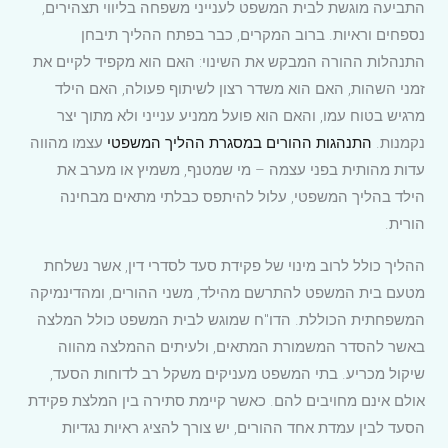
התביעה מוגשת לבית המשפט לענייני משפחה בליווי תצהירים,
נספחים וראיות. ברוב המקרים, כבר בפתח ההליך תיבחן
התנהלות ההורה המבקש את השינוי: האם הוא מקפיד לקיים את
זמני השהות, האם הוא משדר רצון לשיתוף פעולה, האם הילד
מרגיש בטוח עמו, והאם הוא פועל ממניע ענייני ולא מתוך יצר
נקמנות.
התנהגות ההורים במסגרת ההליך המשפטי
עצמו מהווה
עדות מהותית בפני עצמה – מי שמטנף, משמיץ או מערב את
הילד בהליך המשפטי, עלול להיתפס כבלתי מתאים מבחינה
הורית.
ההליך כולל לרוב מינוי של פקידת סעד לסדרי דין, אשר נשלחת
מטעם בית המשפט להתרשם מהילד, משני ההורים, ומהדינמיקה
המשפחתית הכוללת. הדו"ח שמוגש לבית המשפט כולל המלצה
באשר להסדר המשמורת המתאים, ולעיתים ההמלצה מהווה
שיקול מכריע. בתי המשפט מעניקים משקל רב לדוחות הסעד,
אולם אינם מחויבים להם. כאשר קיימת סתירה בין המלצת פקידת
הסעד לבין עמדת אחד ההורים, יש צורך להציג ראיות נגדיות