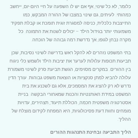
כלומר, לא כל שינוי, אף אם יש לו השפעה על חיי היום-יום, ייחשב
כמהותי. לעיתים, גם שינוי במצבו של ההורה המבקש, כמו
התייצבות כלכלית, כניסה למסגרת זוגית תומכת או קבלת תפקיד
משמעותי יותר בגידול הילד – יכולים לשנות את התמונה. כל
מקרה נבחן לגופו, אך נדרשת רמה גבוהה של הוכחה.
בתי המשפט נזהרים לא להקל ראש בדרישה לשינוי נסיבות, שכן
תביעות תכופות עלולות לערער את יציבות הילד ולשמש כלי ניגוח
בין ההורים. במקרים מסוימים, הגשת תביעת סרק לשינוי משמורת
עלולה להביא למתן סנקציות או הוצאות משפט גבוהות. עורך הדין
נדרש לא רק להציג את המסמכים, אלא גם לשכנע את בית
המשפט במידת האותנטיות והכנות שמאחורי הבקשה. בניית
אסטרטגיה משפטית חכמה, הכוללת תיעוד, תצהירים, עדויות
מומחים וחוות דעת פסיכולוגיות, היא המפתח לקידום מוצלח של
ההליך.
הליך התביעה ובחינת התנהגות ההורים