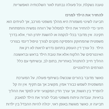
טענה נשקלת, וכל פעולה נבחנת לאור השלכותיה האפשריות.
להחזיר את הילד למרכז
תביעה לשינוי משמורת היא מהלך משפטי מורכב, אך לעיתים הוא
חיוני כדי להחזיר את הילד למסלול של רווחה נפשית והתפתחות
תקינה. אין מדובר בכלי לנקמה או להשגת יתרון הורי, אלא בדרך
משפטית שהמחוקק והפסיקה מקנים לצורך טיפול דינמי בצורכי
הילד. כל עורך דין העוסק בתחום נדרש לראות לא רק את
האינטרסים של הלקוח אלא את טובת הילד בראש ובראשונה.
ההליך חייב להתנהל באחריות, בתום לב, ובשיתוף עם כלל
הגורמים הרלוונטיים.
כאשר מדובר בהורים שנכשלו בשיתוף פעולה, על המערכת
המשפטית לשמש כבורר אמין, מקשיב אך גם תקיף. אין זה קל
להפריד בין רגשות, אך עורך הדין המקצועי יודע למקד את ההליך
בראיות, עובדות וניתוח משפטי מבלי לגרור את הילד למאבק.
תביעה זו, כאשר מוגשת באופן ראוי, יכולה להיות ההבדל בין ילדות