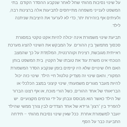
על שינוי נסיבות מהותי שחל לאחר שנקבע ההסדר הקודם. בתי
המשפט לענייני משפחה מתייחסים לתביעות אלה ברצינות רבה,
ולעיתים אף בזהירות יתר, כדי לא לערער את היציבות שניתנה
לילד.
תביעת שינוי משמורת אינה יכולה להיות אקט טקטי במסגרת
סכסוך מתמשך בין ההורים. על המבקש את השינוי להציג מערכת
ראייתית מגובשת, רצינית וקוהרנטית, המלמדת על כך שהמצב
הנוכחי אינו משרת עוד את טובתו של הקטין. בית המשפט בוחן
האם חלו שינויים שלא היו קיימים בזמן שנקבע הסדר המשמורת
המקורי, והאם שינוי זה מצדיק טלטול חיי הילד. שינוי כזה יכול
להיות מעבר מגורים משמעותי, שינוי קיצוני במצב הכלכלי או
הבריאותי של אחד ההורים, כשל הורי מוכח, או אף רצונו הברור
של הילד כאשר הוא מבוסס ונבחן על ידי גורמים מקצועיים. יש
להפריד בין "רצון" גרידא של אחד הצדדים לבין צורך ממשי שהילד
יועבר למשמורת אחרת. ככל שאין שינוי נסיבות מהותי – תידחה
התביעה כבר על הסף.