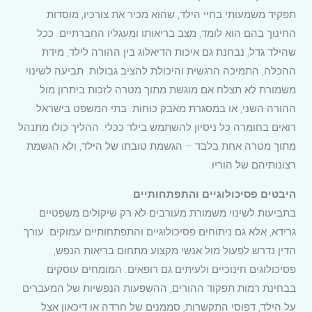
תפקיד משמעותי בחיי הילד, שהוא מכיר את צורכיו, מוסדות
החינוך בהם הוא לומד, מצב בריאותו ומעגליו החברתיים. ככל
שהילד גדל, נבחנת גם איכות הדיאלוג בין ההורה לילד, מידת
ההכלה, התמיכה הרגשית והיכולת להציב גבולות. תביעה לשינוי
משמורת לא תצלח אם מוגשת מתוך מטרה לזכות ביתרון מול
ההורה השני, או במסגרת מאבק כוחות. בתי המשפט בישראל
רואים בחומרה כל ניסיון להשתמש בילד ככלי. ההליך כולו מתנהל
מתוך מטרה אחת בלבד – הגשמת טובתו של הילד, ולא הגשמת
רצונותיהם של הוריו.
היבטים פסיכולוגיים והתפתחותיים
בתביעות לשינוי משמורת מעורבים לא רק שיקולים משפטיים
גרידא, אלא גם ניתוחים פסיכולוגיים והתפתחותיים עמוקים. עורך
הדין נדרש לפעול מול אנשי מקצוע מתחום בריאות הנפש,
פסיכולוגים חינוכיים ולעיתים גם רופאים. המומחים עוסקים
בבחינת רמות תפקוד ההורים, ההשפעות הנפשיות של המעברים
על הילד, דפוסי התקשרות, סממנים של חרדה או דיכאון אצל