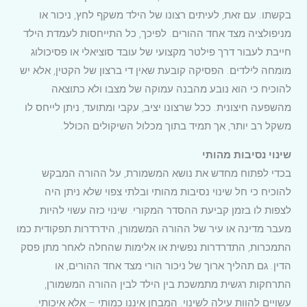
בקשתו. עם זאת, לעיתים רצונו של הילד משקף לחץ, ניכור או
מניפולציה מצד אחד ההורים. לפיכך, כל התייחסות לעמדת הילד
חייבת לעבור דרך פילטר מקצועי של עובד סוציאלי או פסיכולוג
מומחה לילדים. הפסיקה קובעת שאין די ברצון של הקטין, אלא יש
להוכיח כי הוא נובע מהבנה עמוקה של מצבו ולא כתוצאה
מהשפעה חיצונית. ככל שרצונו יציב, עקבי ומתועד, ניתן לייחס לו
משקל רב יותר, אך תמיד בתוך מכלול השיקולים הכולל.
שינוי נסיבות מהותי
בכדי לפתוח מחדש את נושא המשמורת, על ההורה המבקש
להוכיח כי חל שינוי נסיבות מהותי ובלתי צפוי שלא ניתן היה
לצפות לו בזמן קביעת ההסדר המקורי. שינוי כזה עשוי להיות
מעבר מדינה או עיר של ההורה המשמורן, הידרדרות תפקודית כמו
התמכרות, התדרדרות נפשית או אלימות שהחלה לאחר מתן פסק
הדין. גם תהליך ארוך של ניכור הורי מצד אחד ההורים, או
התרחקות רגשית מתמשכת בין הילד לבין ההורה המשמורן,
עשויים להוות עילה לשינוי. המבחן איננו כמותי – אלא איכותי.