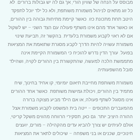
מבוסס על הנחה של שוויון הורי, אך גם לה יש גבולות ברורים. לא
כל זוג מתאים לניהול משמורת משותפת, ולא כל ילד יוכל לתפקד
היטב תחת מתכונת כזו. כאשר קיימת מתיחות גבוהה בין ההורים,
או כאשר אחד מהם אינו משתף פעולה עם הצד השני – יש לשקול
אם לא ראוי לקבוע משמורת בלעדית. בהקשר זה, תביעת שינוי
משמורת עשויה להיות הדרך לקבע מסגרת שתואמת את המציאות
בפועל. עורך הדין נדרש להוכיח כי המשמורת הקיימת אינה
מתממשת הלכה למעשה, שהתקשורת בין ההורים לקויה, ושהילד
סובל מהשפעותיה.
משמורת משותפת מחייבת תיאום יומיומי, קו אחיד בחינוך, שיח
מתמיד בין ההורים, ויכולת גמישות משותפת. כאשר אחד ההורים
אינו מסוגל לשתף פעולה, או אם הילד מביע מצוקה ברורה
מהמעברים התכופים – ייטה בית המשפט לקבוע משמורת אצל
ההורה היציב יותר. גם כאן, תסקירי הרווחה מהווים משקל קריטי,
אולם לעיתים יש צורך להביא עדים מהקהילה – מורים, יועצים
חינוכיים, שכנים או בני משפחה – שיכולים לתאר את המציאות