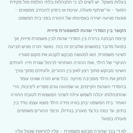
בעלות משקל. יש לשים לב כי התנהלות בלתי הולמת מול פקידת
הסעד – אי־שיתוף פעולה, עוינות או ניסיון להכתיב ממצאים –
פוגעת פגיעה ישירה באמינותו של ההורה בפני בית המשפט.
הקשר בין הסדרי שהות למשמורת פיזית
קיימת הבחנה ברורה בין הסדרי שהות לבין משמורת פיזית, אך
בפועל מדובר במושגים שלובים זה בזה. כאשר הורה מגיש תביעה
לשינוי משמורת, הוא למעשה מבקש לקבוע את מקום מגוריו
העיקרי של הילד, ואת ההורה האחראי לניהול שגרת חייו. לעיתים
השינוי מבוקש מתוך רצון לאזן בין ההורים, ולעיתים מתוך צורך
לנתק את הילד מסביבה מזיקה. ככל שיש הורה שאינו עומד
בהסדרי השהות הקיימים, או שמהווה גורם מפריע ליציבות, הרי
שהתנהלותו יכולה לשמש עילה לשינוי המשמורת לטובת ההורה
האחר. בית המשפט יבחן באיזו מידה הילד מוצא עצמו נודד בין
בתים, עד כמה כל צד מעורב בגידולו, וכיצד ההורים משתפים
פעולה בפועל.
לא די בכך שהורה מבקש משמורת – עליו להראות שנטל עליו